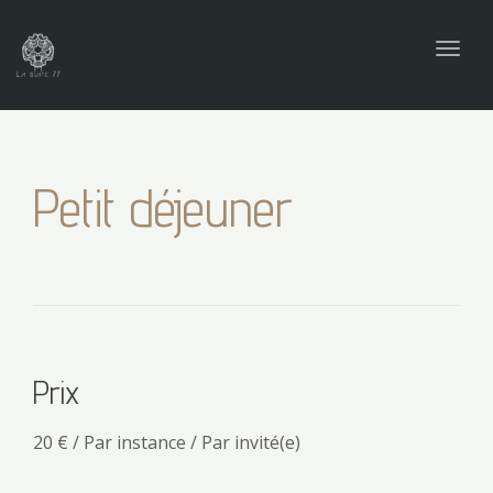
navig
Togg
navig
Petit déjeuner
Prix
20
€
/ Par instance / Par invité(e)