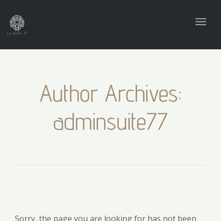
navig
Togg
navig
Author Archives:
adminsuite77
Sorry, the page you are looking for has not been